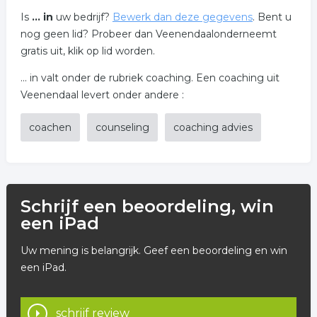
Is
... in
uw bedrijf?
Bewerk dan deze gegevens
. Bent u
nog geen lid? Probeer dan Veenendaalonderneemt
gratis uit, klik op lid worden.
... in valt onder de rubriek coaching. Een coaching uit
Veenendaal levert onder andere :
coachen
counseling
coaching advies
Schrijf een beoordeling, win
een iPad
Uw mening is belangrijk. Geef een beoordeling en win
een iPad.
schrijf review