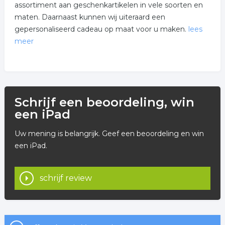
assortiment aan geschenkartikelen in vele soorten en
maten. Daarnaast kunnen wij uiteraard een
gepersonaliseerd cadeau op maat voor u maken.
lees
meer
Voor meer informatie over de mogelijkheden en onze
producten kunt u terecht op onze Facebook pagina of
neem contact op via de contactgegevens.
Schrijf een beoordeling, win
een iPad
Uw mening is belangrijk. Geef een beoordeling en win
een iPad.
schrijf review