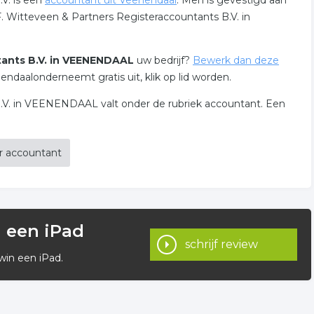
V. is een
accountant uit Veenendaal
. Men is gevestigd aan
 Witteveen & Partners Registeraccountants B.V. in
tants B.V. in VEENENDAAL
uw bedrijf?
Bewerk dan deze
ndaalonderneemt gratis uit, klik op lid worden.
B.V. in VEENENDAAL valt onder de rubriek accountant. Een
er accountant
n een iPad
schrijf review
win een iPad.