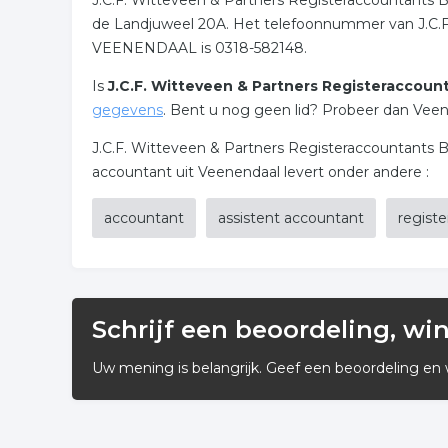
J.C.F. Witteveen & Partners Registeraccountants B.
de Landjuweel 20A. Het telefoonnummer van J.C.F.
VEENENDAAL is 0318-582148.
Is
J.C.F. Witteveen & Partners Registeraccoun
gegevens
. Bent u nog geen lid? Probeer dan Veene
J.C.F. Witteveen & Partners Registeraccountants 
accountant uit Veenendaal levert onder andere :
accountant
assistent accountant
regist
Schrijf een beoordeling, wi
Uw mening is belangrijk. Geef een beoordeling en 