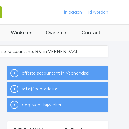
inloggen
lid worden
Winkelen
Overzicht
Contact
egisteraccountants B.V. in VEENENDAAL
offerte accountant in Veenendaal
schrijf beoordeling
gegevens bijwerken