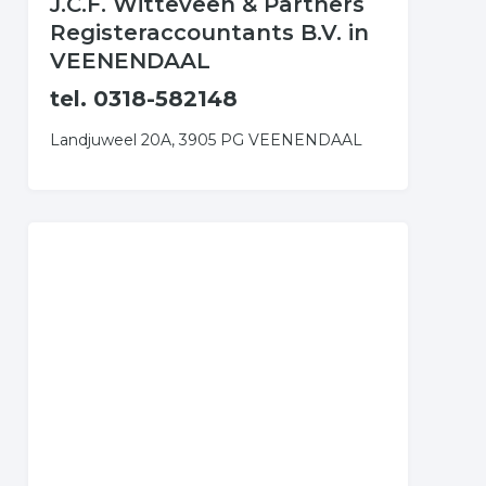
J.C.F. Witteveen & Partners
Registeraccountants B.V. in
VEENENDAAL
tel. 0318-582148
Landjuweel 20A, 3905 PG VEENENDAAL