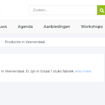
uws
Agenda
Aanbiedingen
Workshops
Productie in Veenendaal
n Veenendaal. Er zijn in totaal 1 stuks fabriek.
lees meer
riek zijn gevestigd in de regio Veenendaal.
ts aan voor onder andere informatie betreffende de