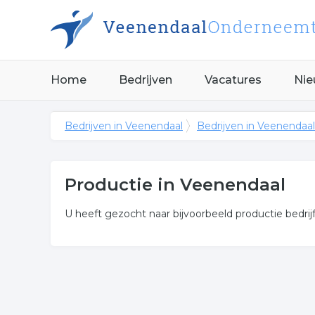
Home
Bedrijven
Vacatures
Nie
Bedrijven in Veenendaal
Bedrijven in Veenendaal
Productie in Veenendaal
U heeft gezocht naar bijvoorbeeld productie bedrijf i
Meer over productie
Let op! Onderstaande bedrijven in de categorie fab
Klik een item uit de categorie industrie in de plaa