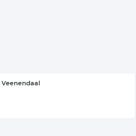
peld aan industrie in Veenendaal.
al
gende trefwoorden vallen ook onder deze bedrijven rubriek:
in Veenendaal