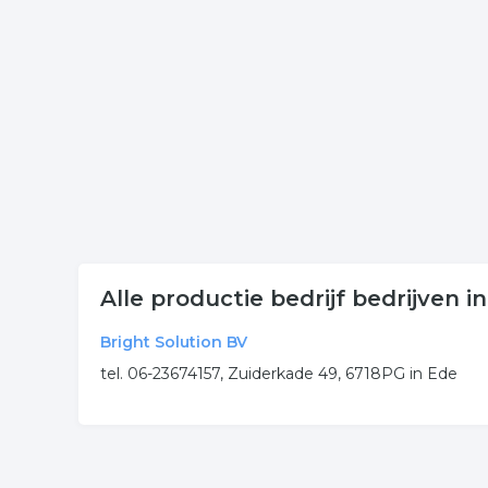
onderneming of contactgegevens. De lijst is gekop
Meer bedrijven in Veenenda
Wij vonden meer informatie over productie. De vol
productie bedrijf
fabriek
industrie
.
Alle productie bedrijf bedrijven 
Bright Solution BV
tel. 06-23674157, Zuiderkade 49, 6718PG in Ede