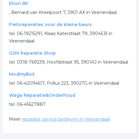
Etion BV
witgoed reparatie
reparatie wasmachine
, Bernard van Kreelpoort 7, 3901 AX in Veenendaal
reparatie computer
reparatie laptop
Fietsreparaties voor de kleine beurs
tel. 06-19215291, Klaas Katerstraat 79, 3904EB in
telefoon reparatie
Veenendaal
.
GSM Reparatie Shop
tel. 0318-769239, Hoofdstraat 95, 3901AJ in Veenendaal
ModMyBoX
tel. 06-42094617, Pollux 223, 3902TG in Veenendaal
Waga Reparatie&Onderhoud
tel. 06-45627887
Meer
reparatie service bedrijven in Veenendaal