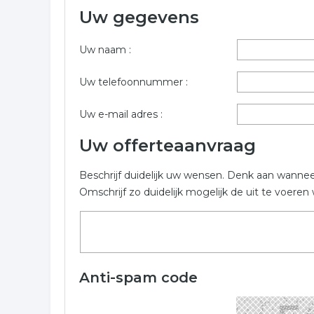
Uw gegevens
Vul onderstaand formulier in voor een prijs indica
bevat gezondheidscentrum in de regio Veenendaal
Uw naam :
Trefwoorden:
Uw telefoonnummer :
huisarts
fysiotherapeut
psychiater
ar
Uw e-mail adres :
Uw offerteaanvraag
Beschrijf duidelijk uw wensen. Denk aan wanne
Omschrijf zo duidelijk mogelijk de uit te voer
Anti-spam code