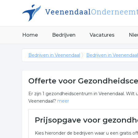
Home
Bedrijven
Vacatures
Nie
Bedrijven in Veenendaal
Bedrijven in Veenendaal
Offerte voor Gezondheidsc
Er zijn 1 gezondheidscentrum in Veenendaal. Wilt
Veenendaal?
meer
Meer over gezondheidscent
Prijsopgave voor gezond
Onderstaand vindt u een overzicht van alle gezon
Kies hieronder de bedrijven waar u een gratis off
Veenendaal voor een vrijblijvende aanvraag.