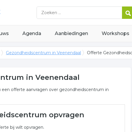
uws
Agenda
Aanbiedingen
Workshops
Gezondheidscentrum in Veenendaal
Offerte Gezondheids
entrum in Veenendaal
 u een offerte aanvragen over gezondheidscentrum in
rum in Veenendaal
heidscentrum opvragen
dheidscentrum gerelateerde bedrijven in de omgeving van
erte bij wilt opvragen.