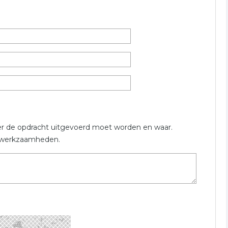
tie over gezondheidscentrum uit Veenendaal. Het overzicht
.
ts
gezondheidscentrum
huisartsenpost
er de opdracht uitgevoerd moet worden en waar.
en werkzaamheden.