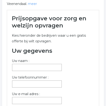
Veenendaal.
meer
Meer over zorg en welzijn in
Prijsopgave voor zorg en
Veenendaal
welzijn opvragen
Onderstaand vindt u een overzicht van alle zorg en
Kies hieronder de bedrijven waar u een gratis
welzijn gerelateerde bedrijven in de omgeving van
offerte bij wilt opvragen.
Veenendaal voor een vrijblijvende aanvraag.
Uw gegevens
Meer informatie betreffende zorg en welzijn in
Veenendaal kunt u opvragen met onderstaand offerte
Uw naam :
formulier. De bedrijven zijn een koppeling tussen zorg
en welzijn in Veenendaal
Trefwoorden:
Uw telefoonnummer :
zorg en welzijn
kinderopvang
thuiszorg
Uw e-mail adres :
maatschappelijk werk
gezondheidszorg